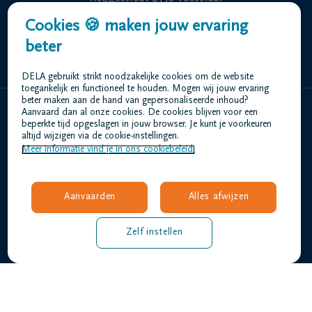
Cookies 🍪 maken jouw ervaring
+32 14 41 52 41
beter
DELA gebruikt strikt noodzakelijke cookies om de website
toegankelijk en functioneel te houden. Mogen wij jouw ervaring
beter maken aan de hand van gepersonaliseerde inhoud?
Aanvaard dan al onze cookies. De cookies blijven voor een
Home
beperkte tijd opgeslagen in jouw browser. Je kunt je voorkeuren
altijd wijzigen via de cookie-instellingen.
Wie zijn we
Meer informatie vind je in ons cookiebeleid.
Contact
Uitvaart regelen
Overlijdensberichten
Aanvaarden
Alles afwijzen
Ons uitvaartcentrum
Veelgestelde vragen
Zelf instellen
Gebruiksvoorwaarden
Privacyverklaring
Responsible disclosure