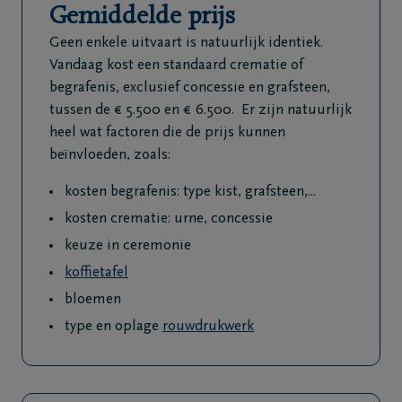
Gemiddelde prijs
Veelgestelde
Geen enkele uitvaart is natuurlijk identiek.
vragen
Vandaag kost een standaard crematie of
begrafenis, exclusief concessie en grafsteen,
Meld een
tussen de € 5.500 en € 6.500. Er zijn natuurlijk
overlijden
heel wat factoren die de prijs kunnen
24u/24
beïnvloeden, zoals:
+32
kosten begrafenis: type kist, grafsteen,...
14
41
kosten crematie: urne, concessie
52
keuze in ceremonie
41
koffietafel
bloemen
type en oplage
rouwdrukwerk