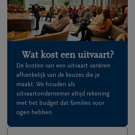
Home
Wie
zijn
we
Wat kost een uitvaart?
Contact
De kosten van een uitvaart variëren
Uitvaart
afhankelijk van de keuzes die je
regelen
maakt. We houden als
uitvaartondernemer altijd rekening
Overlijdensberichten
met het budget dat families voor
ogen hebben.
Ons
uitvaartcentrum