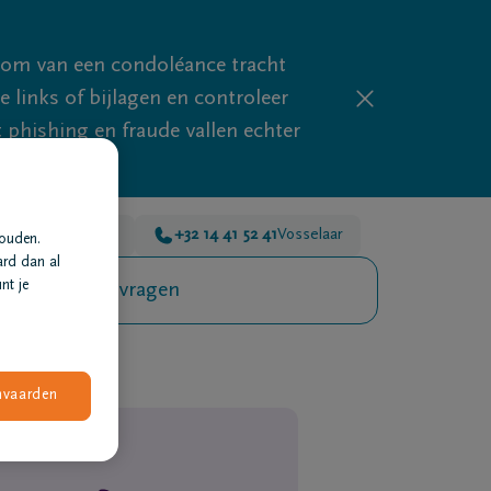
mom van een condoléance tracht
links of bijlagen en controleer
phishing en fraude vallen echter
 41 52 41
Turnhout
+32 14 41 52 41
Vosselaar
houden.
ard dan al
nt je
Veelgestelde vragen
nvaarden