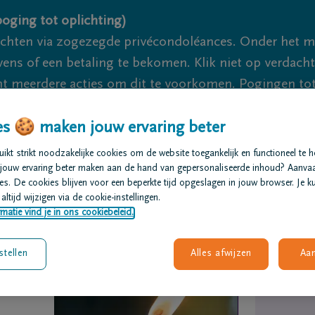
oging tot oplichting)
ichten via zogezegde privécondoléances. Onder het 
s of een betaling te bekomen. Klik niet op verdachte 
 meerdere acties om dit te voorkomen. Pogingen tot 
akzaam.
s 🍪 maken jouw ervaring beter
We zijn er voor je 24u/24
+32 14
kt strikt noodzakelijke cookies om de website toegankelijk en functioneel te 
jouw ervaring beter maken aan de hand van gepersonaliseerde inhoud? Aanva
s. De cookies blijven voor een beperkte tijd opgeslagen in jouw browser. Je ku
t regelen
Overlijdensberichten
Ons uitvaartcentrum
altijd wijzigen via de cookie-instellingen.
matie vind je in ons cookiebeleid.
stellen
Alles afwijzen
Aa
r