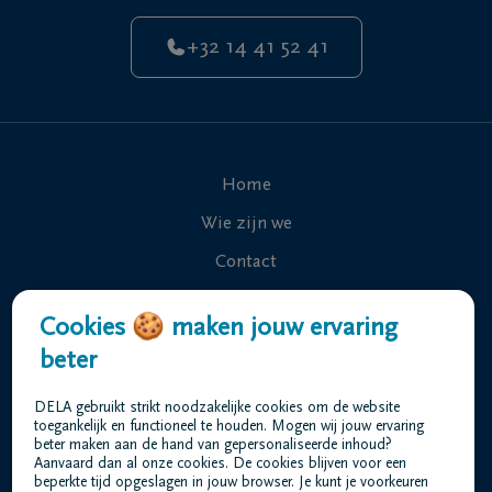
+32 14 41 52 41
Home
Wie zijn we
Contact
Uitvaart regelen
Cookies 🍪 maken jouw ervaring
Overlijdensberichten
beter
Ons uitvaartcentrum
DELA gebruikt strikt noodzakelijke cookies om de website
Veelgestelde vragen
toegankelijk en functioneel te houden. Mogen wij jouw ervaring
beter maken aan de hand van gepersonaliseerde inhoud?
Aanvaard dan al onze cookies. De cookies blijven voor een
beperkte tijd opgeslagen in jouw browser. Je kunt je voorkeuren