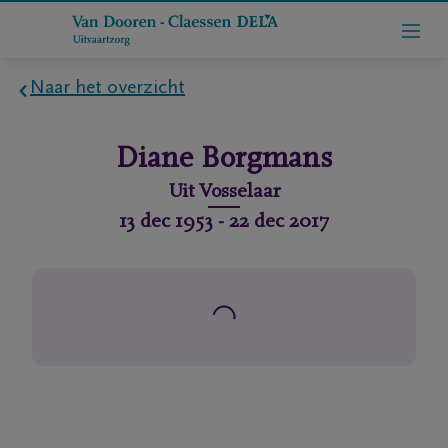
Naar het overzicht
Home
Diane
Borgmans
Wie
Uit
Vosselaar
zijn
13 dec 1953
-
22 dec 2017
we
Contact
Uitvaart
regelen
rlijdensberichten