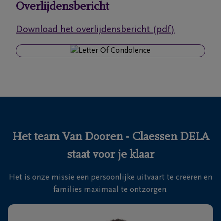
Overlijdensbericht
Ons
Download het overlijdensbericht (pdf)
itvaartcentrum
Veelgestelde
vragen
We
zijn er
voor je
Het team Van Dooren - Claessen DELA
24u/24
staat voor je klaar
+32
14
Het is onze missie een persoonlijke uitvaart te creëren en
41
Turnhout
families maximaal te ontzorgen.
52
41