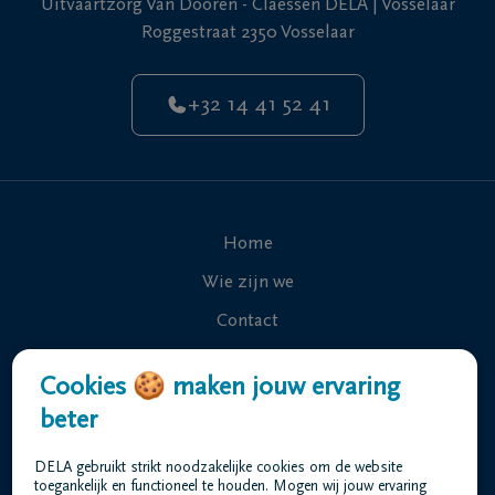
Uitvaartzorg Van Dooren - Claessen DELA | Vosselaar
Roggestraat 2350 Vosselaar
+32 14 41 52 41
Home
Wie zijn we
Contact
Uitvaart regelen
Cookies 🍪 maken jouw ervaring
Overlijdensberichten
beter
Ons uitvaartcentrum
DELA gebruikt strikt noodzakelijke cookies om de website
Veelgestelde vragen
toegankelijk en functioneel te houden. Mogen wij jouw ervaring