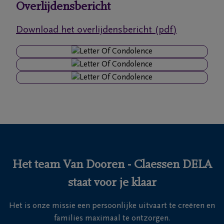
Overlijdensbericht
Ons
Download het overlijdensbericht (pdf)
itvaartcentrum
Veelgestelde
vragen
We
zijn er
voor je
24u/24
Het team Van Dooren - Claessen DELA
+32
14
staat voor je klaar
41
Turnhout
52
Het is onze missie een persoonlijke uitvaart te creëren en
41
families maximaal te ontzorgen.