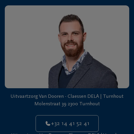
+32
14
41
Vosselaar
52
41
Uitvaartzorg Van Dooren - Claessen DELA | Turnhout
Molenstraat 39 2300 Turnhout
+32 14 41 52 41