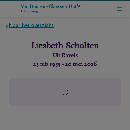
Naar het overzicht
Home
Liesbeth
Scholten
Wie
Uit
Ravels
zijn
23 feb 1955
-
20 mei 2026
we
Contact
Uitvaart
regelen
rlijdensberichten