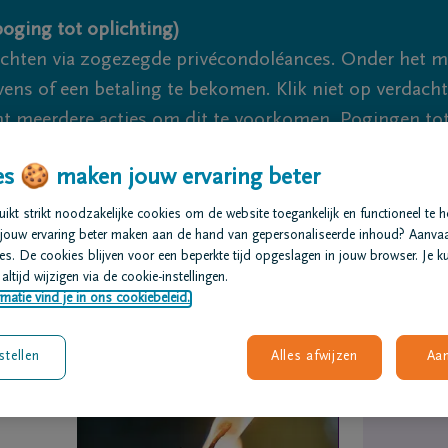
oging tot oplichting)
ichten via zogezegde privécondoléances. Onder het 
s of een betaling te bekomen. Klik niet op verdachte 
 meerdere acties om dit te voorkomen. Pogingen tot 
akzaam.
s 🍪 maken jouw ervaring beter
We zijn er voor je 24u/24
+32 14
kt strikt noodzakelijke cookies om de website toegankelijk en functioneel te 
jouw ervaring beter maken aan de hand van gepersonaliseerde inhoud? Aanva
s. De cookies blijven voor een beperkte tijd opgeslagen in jouw browser. Je ku
t regelen
Overlijdensberichten
Ons uitvaartcentrum
altijd wijzigen via de cookie-instellingen.
matie vind je in ons cookiebeleid.
stellen
Alles afwijzen
Aa