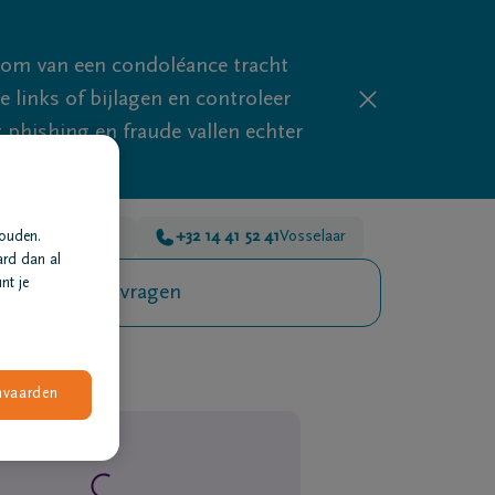
mom van een condoléance tracht
links of bijlagen en controleer
phishing en fraude vallen echter
 41 52 41
Turnhout
+32 14 41 52 41
Vosselaar
houden.
ard dan al
nt je
Veelgestelde vragen
nvaarden