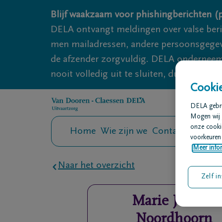
Overslaan en naar inhoud gaan
Blijf waakzaam voor phishingberichten (p
DELA ontvangt meldingen over valse ber
men mailadressen, andere persoonsgegeven
de afzender zorgvuldig. DELA onderneemt
nooit volledig uit te sluiten, dus blijf wa
Cookie
DELA gebrui
Mogen wij 
onze cookie
Home
Wie zijn we
Contact
Uitvaar
voorkeuren 
Meer infor
Naar het overzicht
Zelf in
Marie Jeanne
Noordhoorn