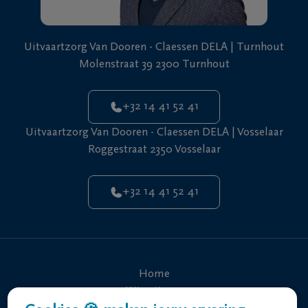
Veelgestelde
vragen
Uitvaartzorg Van Dooren - Claessen DELA | Turnhout
Molenstraat 39 2300 Turnhout
Meld een
overlijden
24u/24
+32 14 41 52 41
Uitvaartzorg Van Dooren - Claessen DELA | Vosselaar
+32
14
Roggestraat 2350 Vosselaar
41
52
+32 14 41 52 41
41
EN
NL
Home
Wie zijn we