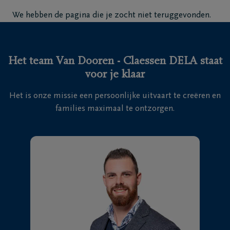
Home
We hebben de pagina die je zocht niet teruggevonden.
Wie
zijn
Het team Van Dooren - Claessen DELA staat
we
voor je klaar
Contact
Het is onze missie een persoonlijke uitvaart te creëren en
families maximaal te ontzorgen.
Uitvaart
regelen
Overlijdensberichten
Ons
uitvaartcentrum