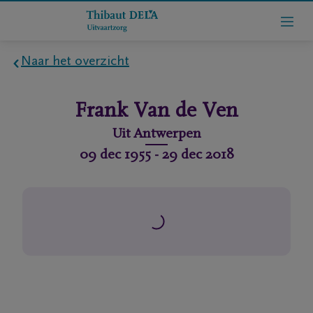
Naar het overzicht
Home
Frank
Van de Ven
Wie
Uit
Antwerpen
zijn
09 dec 1955
-
29 dec 2018
we
Contact
Uitvaart
regelen
rlijdensberichten