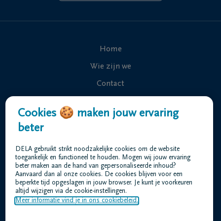
Home
Wie zijn we
Contact
Uitvaart regelen
Cookies 🍪 maken jouw ervaring
Overlijdensberichten
beter
Ons uitvaartcentrum
DELA gebruikt strikt noodzakelijke cookies om de website
Veelgestelde vragen
toegankelijk en functioneel te houden. Mogen wij jouw ervaring
beter maken aan de hand van gepersonaliseerde inhoud?
Aanvaard dan al onze cookies. De cookies blijven voor een
beperkte tijd opgeslagen in jouw browser. Je kunt je voorkeuren
Gebruiksvoorwaarden
altijd wijzigen via de cookie-instellingen.
Privacyverklaring
Meer informatie vind je in ons cookiebeleid.
Responsible disclosure