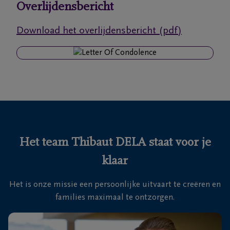
Overlijdensbericht
Ons
Download het overlijdensbericht (pdf)
itvaartcentrum
Veelgestelde
vragen
We
zijn er
voor je
Het team Thibaut DELA staat voor je
24u/24
klaar
+32
15
Het is onze missie een persoonlijke uitvaart te creëren en
20
Mechelen
families maximaal te ontzorgen.
45
00