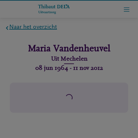
Naar het overzicht
Home
Maria
Vandenheuvel
Wie
Uit
Mechelen
zijn
08 jun 1964
-
11 nov 2012
we
Contact
Uitvaart
regelen
rlijdensberichten