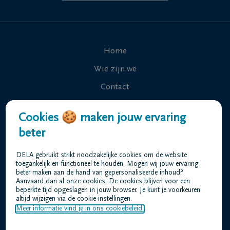
Home
Wie zijn we
Contact
Uitvaart regelen
Cookies 🍪 maken jouw ervaring
Overlijdensberichten
beter
Ons uitvaartcentrum
DELA gebruikt strikt noodzakelijke cookies om de website
Veelgestelde vragen
toegankelijk en functioneel te houden. Mogen wij jouw ervaring
beter maken aan de hand van gepersonaliseerde inhoud?
Aanvaard dan al onze cookies. De cookies blijven voor een
beperkte tijd opgeslagen in jouw browser. Je kunt je voorkeuren
Gebruiksvoorwaarden
altijd wijzigen via de cookie-instellingen.
Privacyverklaring
Meer informatie vind je in ons cookiebeleid.
Responsible disclosure