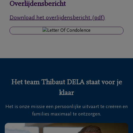
Overlijdensbericht
Ons
Download het overlijdensbericht (pdf)
itvaartcentrum
Veelgestelde
vragen
We
zijn er
voor je
Het team Thibaut DELA staat voor je
24u/24
klaar
+32
15
Het is onze missie een persoonlijke uitvaart te creëren en
20
Mechelen
families maximaal te ontzorgen.
45
00