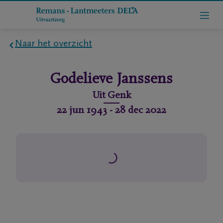
Naar het overzicht
Home
Godelieve
Janssens
Wie
Uit
Genk
zijn
22 jun 1943
-
28 dec 2022
we
Contact
Uitvaart
regelen
rlijdensberichten