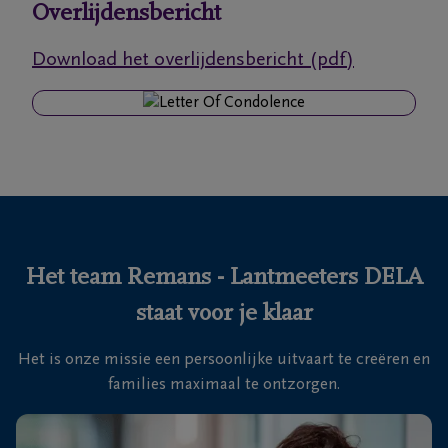
Overlijdensbericht
Ons
Download het overlijdensbericht (pdf)
itvaartcentrum
Veelgestelde
vragen
We
zijn er
voor je
Het team Remans - Lantmeeters DELA
24u/24
staat voor je klaar
+32
89
Het is onze missie een persoonlijke uitvaart te creëren en
35
Genk
families maximaal te ontzorgen.
27
92