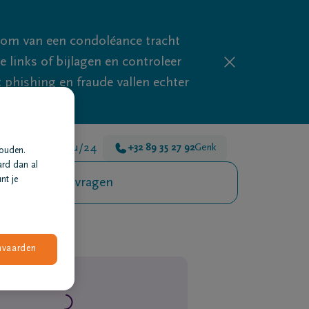
mom van een condoléance tracht
links of bijlagen en controleer
phishing en fraude vallen echter
n er voor je 24u/24
+32 89 35 27 92
Genk
houden.
ard dan al
nt je
Veelgestelde vragen
nvaarden