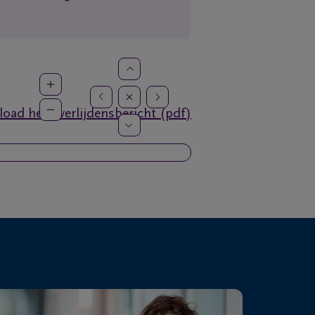
oad het overlijdensbericht (pdf)