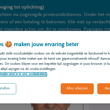
oging tot oplichting)
ichten via zogezegde privécondoléances. Onder het 
s of een betaling te bekomen. Klik niet op verdachte 
 meerdere acties om dit te voorkomen. Pogingen tot 
akzaam.
s 🍪 maken jouw ervaring beter
We zij
kt strikt noodzakelijke cookies om de website toegankelijk en functioneel te 
jouw ervaring beter maken aan de hand van gepersonaliseerde inhoud? Aanva
s. De cookies blijven voor een beperkte tijd opgeslagen in jouw browser. Je ku
t regelen
Overlijdensberichten
Ons uitvaartcentrum
altijd wijzigen via de cookie-instellingen.
matie vind je in ons cookiebeleid.
stellen
Alles afwijzen
Aa
du