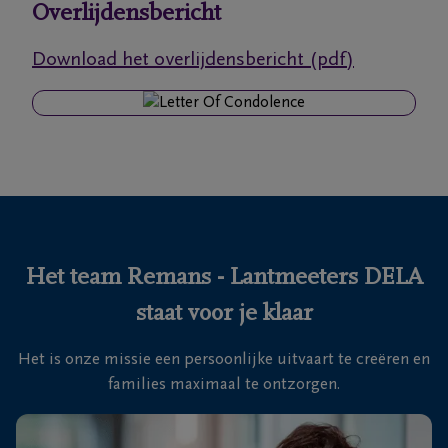
Overlijdensbericht
Ons
Download het overlijdensbericht (pdf)
itvaartcentrum
Veelgestelde
vragen
We
zijn er
voor je
Het team Remans - Lantmeeters DELA
24u/24
staat voor je klaar
+32
89
Het is onze missie een persoonlijke uitvaart te creëren en
35
Genk
families maximaal te ontzorgen.
27
92