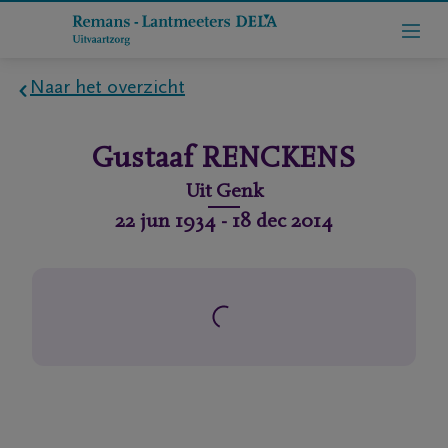
Naar het overzicht
Home
Gustaaf
RENCKENS
Wie
Uit
Genk
zijn
22 jun 1934
-
18 dec 2014
we
Contact
Uitvaart
regelen
rlijdensberichten