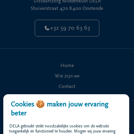
Uitvaartzorg Middenkust DELA
Stuiverstraat 470 8400 Oostende
+32 59 70 63 63
Home
Wie zijn we
Contact
Uitvaart regelen
Cookies 🍪 maken jouw ervaring
Overlijdensberichten
beter
Ons uitvaartcentrum
DELA gebruikt strikt noodzakelijke cookies om de website
Veelgestelde vragen
toegankelijk en functioneel te houden. Mogen wij jouw ervaring