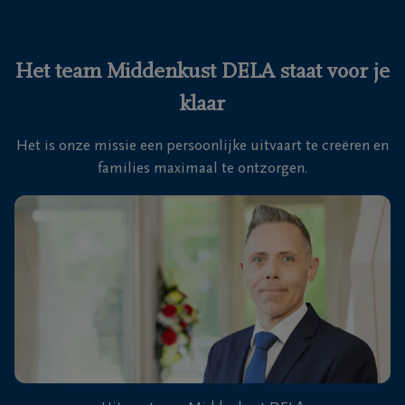
Ons
itvaartcentrum
Het team Middenkust DELA staat voor je
klaar
Veelgestelde
vragen
Het is onze missie een persoonlijke uitvaart te creëren en
families maximaal te ontzorgen.
We
zijn er
voor je
24u/24
+32
59
70
Oostende
63
63