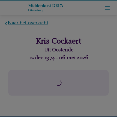
Naar het overzicht
Home
Kris
Cockaert
Wie
Uit
Oostende
zijn
12 dec 1974
-
06 mei 2026
we
Contact
Uitvaart
regelen
rlijdensberichten