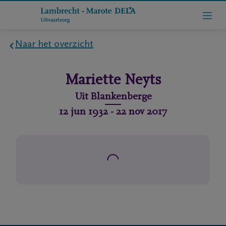
Naar het overzicht
Home
Mariette
Neyts
Wie
Uit
Blankenberge
zijn
12 jun 1932
-
22 nov 2017
we
Contact
Uitvaart
regelen
rlijdensberichten