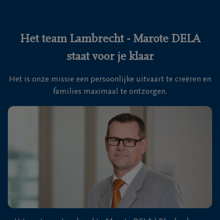
Ons
itvaartcentrum
Het team Lambrecht - Marote DELA
staat voor je klaar
Veelgestelde
vragen
Het is onze missie een persoonlijke uitvaart te creëren en
families maximaal te ontzorgen.
We
zijn er
voor je
24u/24
+32
50
41
Blankenberge
11
27