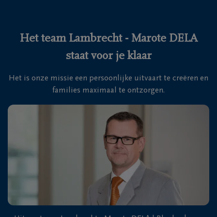
Ons
itvaartcentrum
Het team Lambrecht - Marote DELA
staat voor je klaar
Veelgestelde
vragen
Het is onze missie een persoonlijke uitvaart te creëren en
families maximaal te ontzorgen.
We
zijn er
voor je
24u/24
+32
50
41
Blankenberge
11
27