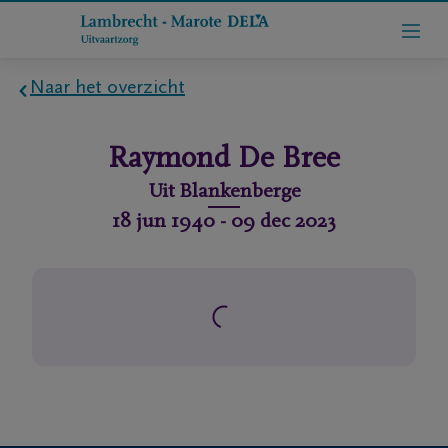
Naar het overzicht
Home
Raymond
De Bree
Wie
Uit
Blankenberge
zijn
18 jun 1940
-
09 dec 2023
we
Contact
Uitvaart
regelen
rlijdensberichten