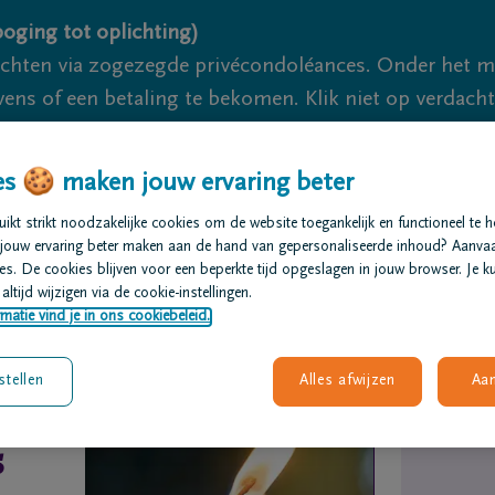
oging tot oplichting)
ichten via zogezegde privécondoléances. Onder het 
s of een betaling te bekomen. Klik niet op verdachte 
 meerdere acties om dit te voorkomen. Pogingen tot 
akzaam.
s 🍪 maken jouw ervaring beter
kt strikt noodzakelijke cookies om de website toegankelijk en functioneel te 
We zijn
jouw ervaring beter maken aan de hand van gepersonaliseerde inhoud? Aanva
s. De cookies blijven voor een beperkte tijd opgeslagen in jouw browser. Je ku
altijd wijzigen via de cookie-instellingen.
t regelen
Overlijdensberichten
Ons uitvaartcentrum
matie vind je in ons cookiebeleid.
stellen
Alles afwijzen
Aa
s