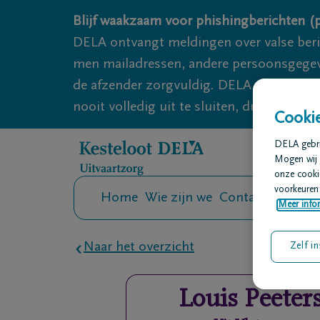
Overslaan en naar inhoud gaan
Blijf waakzaam voor phishingberichten (p
DELA ontvangt meldingen over valse ber
men mailadressen, andere persoonsgegeven
de afzender zorgvuldig. DELA onderneemt
nooit volledig uit te sluiten, dus blijf wa
Cookie
DELA gebrui
Mogen wij 
onze cookie
voorkeuren 
Home
Wie zijn we
Contact
Uitvaar
Meer infor
Naar het overzicht
Zelf in
Louis
Peeter