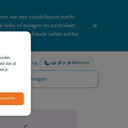
mom van een condoléance tracht
links of bijlagen en controleer
phishing en fraude vallen echter
houden.
 er voor je 24u/24
+32 58 31 36 60
Veurne
ard dan al
nt je
Veelgestelde vragen
nvaarden