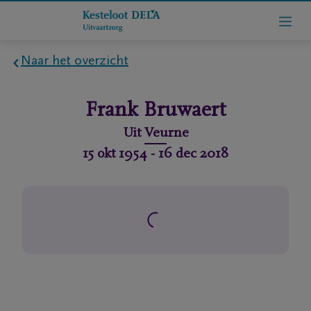
Naar het overzicht
Home
Frank
Bruwaert
Wie
Uit
Veurne
zijn
15 okt 1954
-
16 dec 2018
we
Contact
Uitvaart
regelen
rlijdensberichten