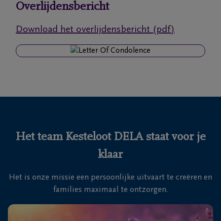
Overlijdensbericht
Ons
Download het overlijdensbericht (pdf)
itvaartcentrum
Veelgestelde
vragen
We
zijn er
voor je
Het team Kesteloot DELA staat voor je
24u/24
klaar
+32
58
Het is onze missie een persoonlijke uitvaart te creëren en
31
Veurne
families maximaal te ontzorgen.
36
60