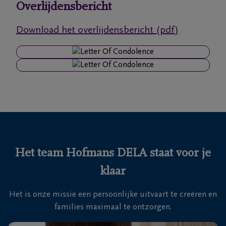
Overlijdensbericht
Ons
Download het overlijdensbericht (pdf)
itvaartcentrum
Veelgestelde
vragen
We
zijn er
voor je
24u/24
Het team Hofmans DELA staat voor je
+32
klaar
3
669
Het is onze missie een persoonlijke uitvaart te creëren en
62
families maximaal te ontzorgen.
66