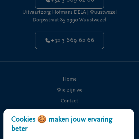
+32 3 669 62 66
Uitvaartzorg Hofmans DELA | Wuustwezel
Dorpsstraat 85 2990 Wuustwezel
+32 3 669 62 66
Home
Wie zijn we
Contact
Uitvaart regelen
Cookies 🍪 maken jouw ervaring
Overlijdensberichten
beter
Ons uitvaartcentrum