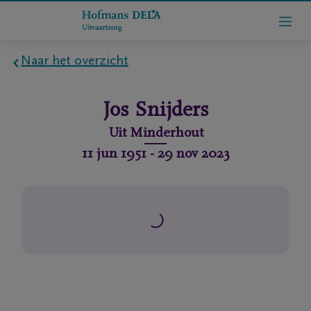
Naar het overzicht
Home
Jos
Snijders
Wie
Uit
Minderhout
zijn
11 jun 1951
-
29 nov 2023
we
Contact
Uitvaart
regelen
rlijdensberichten