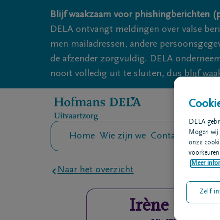
Overslaan en naar inhoud gaan
Blijf waakzaam voor phishingberichten (p
DELA ontvangt meldingen over valse ber
men mailadressen, andere persoonsgegeven
de afzender zorgvuldig. DELA onderneemt
nooit volledig uit te sluiten, dus blijf wa
Cookie
DELA gebrui
Mogen wij 
Home
Wie zijn we
Contact
Uitvaar
onze cookie
voorkeuren 
Meer infor
Naar het overzicht
Zelf in
Irène
Haest