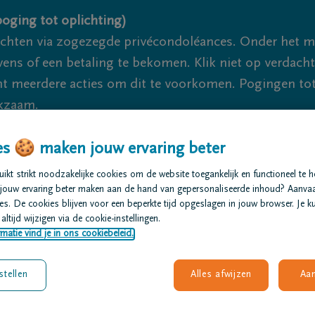
oging tot oplichting)
ichten via zogezegde privécondoléances. Onder het 
s of een betaling te bekomen. Klik niet op verdachte 
 meerdere acties om dit te voorkomen. Pogingen tot 
akzaam.
s 🍪 maken jouw ervaring beter
We
kt strikt noodzakelijke cookies om de website toegankelijk en functioneel te 
jouw ervaring beter maken aan de hand van gepersonaliseerde inhoud? Aanva
t regelen
Overlijdensberichten
Ons uitvaartcentrum
s. De cookies blijven voor een beperkte tijd opgeslagen in jouw browser. Je ku
altijd wijzigen via de cookie-instellingen.
matie vind je in ons cookiebeleid.
stellen
Alles afwijzen
Aa