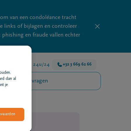
mom van een condoléance tracht
links of bijlagen en controleer
phishing en fraude vallen echter
 zijn er voor je 24u/24
+32 3 669 62 66
houden.
ard dan al
Veelgestelde vragen
nt je
nvaarden