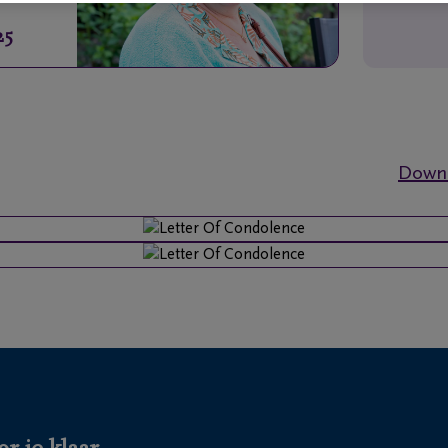
25
Downl