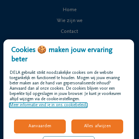
Home
Wie zijn we
Contact
Uitvaart regelen
Cookies 🍪 maken jouw ervaring
Overlijdensberichten
beter
Ons uitvaartcentrum
DELA gebruikt strikt noodzakelijke cookies om de website
Veelgestelde vragen
toegankelijk en functioneel te houden. Mogen wij jouw ervaring
beter maken aan de hand van gepersonaliseerde inhoud?
Aanvaard dan al onze cookies. De cookies blijven voor een
beperkte tijd opgeslagen in jouw browser. Je kunt je voorkeuren
Gebruiksvoorwaarden
altijd wijzigen via de cookie-instellingen.
Privacyverklaring
Meer informatie vind je in ons cookiebeleid.
Responsible disclosure
Toegankelijkheidsverklaring
Aanvaarden
Alles afwijzen
Vacatures
hofmans@dela.be