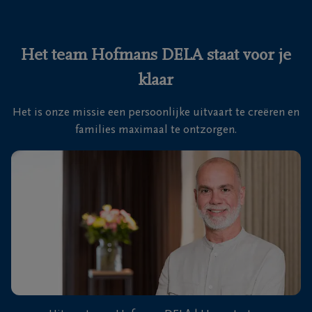
Ons
itvaartcentrum
Het team Hofmans DELA staat voor je
klaar
Veelgestelde
vragen
Het is onze missie een persoonlijke uitvaart te creëren en
families maximaal te ontzorgen.
We
zijn er
voor je
24u/24
+32
3
669
62
66