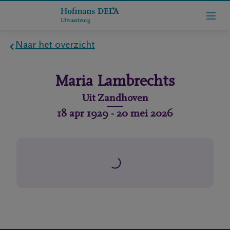
Naar het overzicht
Home
Maria
Lambrechts
Wie
Uit
Zandhoven
zijn
18 apr 1929
-
20 mei 2026
we
Contact
Uitvaart
regelen
rlijdensberichten