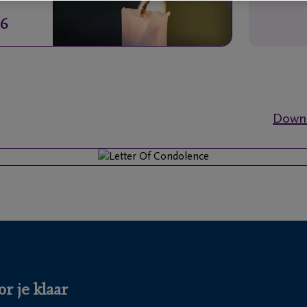
16
Downl
r je klaar