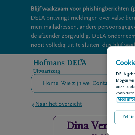
Overslaan en naar inhoud gaan
Blijf waakzaam voor phishingberichten (p
DELA ontvangt meldingen over valse ber
men mailadressen, andere persoonsgegeven
de afzender zorgvuldig. DELA onderneemt
nooit volledig uit te sluiten, dus blijf wa
Cookie
DELA gebrui
Mogen wij 
Home
Wie zijn we
Contact
Uitvaar
onze cookie
voorkeuren 
Meer infor
Naar het overzicht
Zelf in
Dina
Vermond