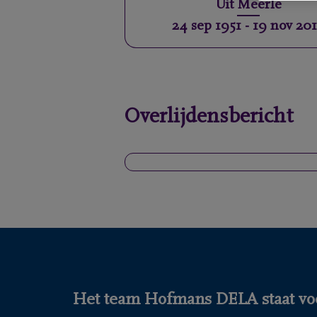
Uit
Meerle
24 sep 1951
-
19 nov 20
Overlijdensbericht
Het team Hofmans DELA staat voo