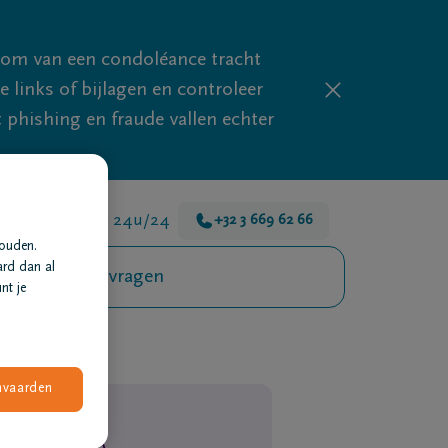
mom van een condoléance tracht
links of bijlagen en controleer
phishing en fraude vallen echter
 zijn er voor je 24u/24
+32 3 669 62 66
houden.
ard dan al
Veelgestelde vragen
nt je
nvaarden