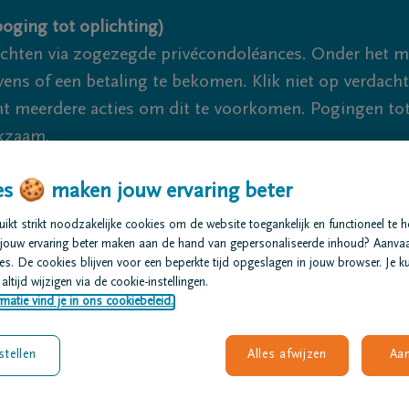
oging tot oplichting)
ichten via zogezegde privécondoléances. Onder het 
s of een betaling te bekomen. Klik niet op verdachte 
 meerdere acties om dit te voorkomen. Pogingen tot 
akzaam.
s 🍪 maken jouw ervaring beter
We
kt strikt noodzakelijke cookies om de website toegankelijk en functioneel te 
jouw ervaring beter maken aan de hand van gepersonaliseerde inhoud? Aanva
t regelen
Overlijdensberichten
Ons uitvaartcentrum
s. De cookies blijven voor een beperkte tijd opgeslagen in jouw browser. Je ku
altijd wijzigen via de cookie-instellingen.
matie vind je in ons cookiebeleid.
stellen
Alles afwijzen
Aa
en