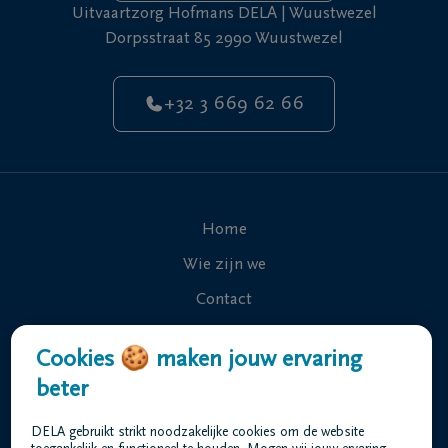
Uitvaartzorg Hofmans DELA | Wuustwezel
Dorpsstraat 85 2990 Wuustwezel
+32 3 669 62 66
Home
Wie zijn we
Contact
Uitvaart regelen
Cookies 🍪 maken jouw ervaring
Overlijdensberichten
beter
Ons uitvaartcentrum
DELA gebruikt strikt noodzakelijke cookies om de website
Veelgestelde vragen