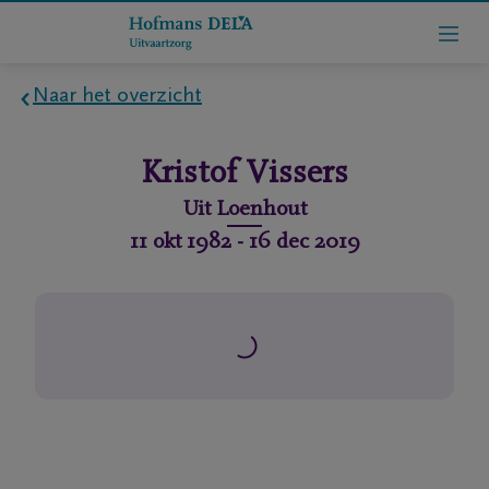
Naar het overzicht
Home
Kristof
Vissers
Wie
Uit
Loenhout
zijn
11 okt 1982
-
16 dec 2019
we
Contact
Uitvaart
regelen
rlijdensberichten