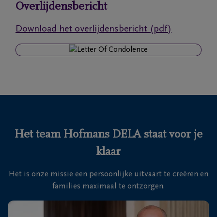
Overlijdensbericht
Ons
Download het overlijdensbericht (pdf)
itvaartcentrum
Veelgestelde
vragen
We
zijn er
voor je
Het team Hofmans DELA staat voor je
24u/24
klaar
+32
3
Het is onze missie een persoonlijke uitvaart te creëren en
669
families maximaal te ontzorgen.
62
66