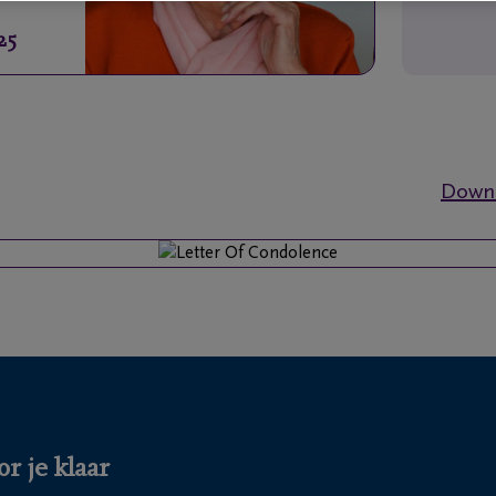
25
Downl
r je klaar