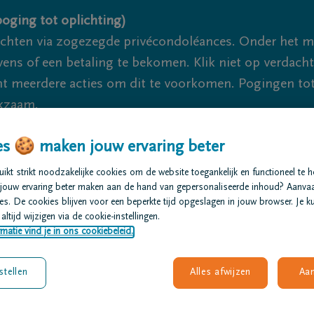
oging tot oplichting)
ichten via zogezegde privécondoléances. Onder het 
s of een betaling te bekomen. Klik niet op verdachte 
 meerdere acties om dit te voorkomen. Pogingen tot 
akzaam.
s 🍪 maken jouw ervaring beter
We
kt strikt noodzakelijke cookies om de website toegankelijk en functioneel te 
jouw ervaring beter maken aan de hand van gepersonaliseerde inhoud? Aanva
t regelen
Overlijdensberichten
Ons uitvaartcentrum
s. De cookies blijven voor een beperkte tijd opgeslagen in jouw browser. Je ku
altijd wijzigen via de cookie-instellingen.
matie vind je in ons cookiebeleid.
stellen
Alles afwijzen
Aa
gen