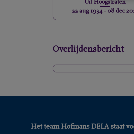
Uit
Hoogstraten
22 aug 1934
-
08 dec 20
Overlijdensbericht
Het team Hofmans DELA staat voo