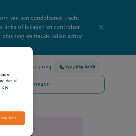
mom van een condoléance tracht
links of bijlagen en controleer
phishing en fraude vallen echter
 zijn er voor je 24u/24
+32 3 669 62 66
houden.
ard dan al
Veelgestelde vragen
nt je
nvaarden