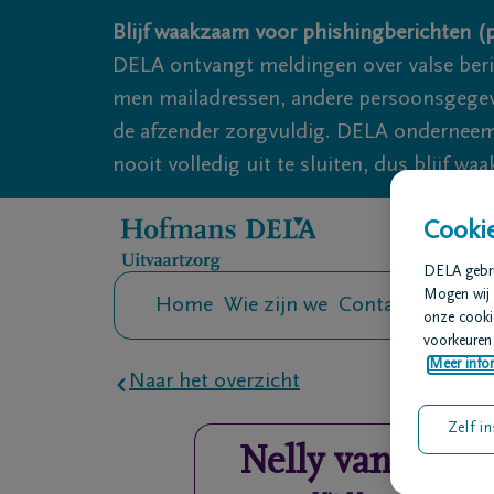
Overslaan en naar inhoud gaan
Blijf waakzaam voor phishingberichten (p
DELA ontvangt meldingen over valse ber
men mailadressen, andere persoonsgegeven
de afzender zorgvuldig. DELA onderneemt
nooit volledig uit te sluiten, dus blijf wa
Cookie
DELA gebrui
Mogen wij 
Home
Wie zijn we
Contact
Uitvaar
onze cookie
voorkeuren 
Meer infor
Naar het overzicht
Zelf in
Nelly
van Don