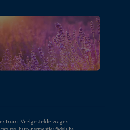
centrum
Veelgestelde vragen
acatures
harry-permentier@dela.be