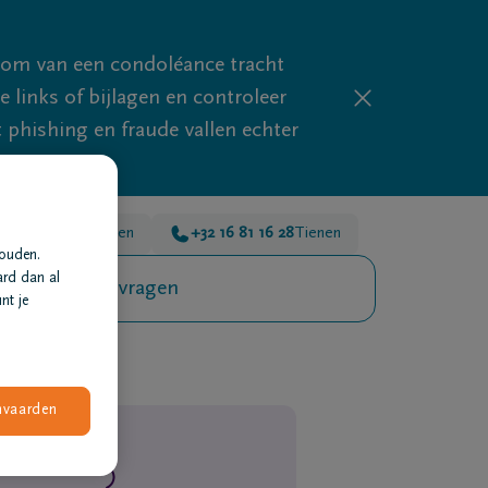
mom van een condoléance tracht
links of bijlagen en controleer
phishing en fraude vallen echter
2 16 81 16 28
Tienen
+32 16 81 16 28
Tienen
houden.
ard dan al
Veelgestelde vragen
nt je
nvaarden