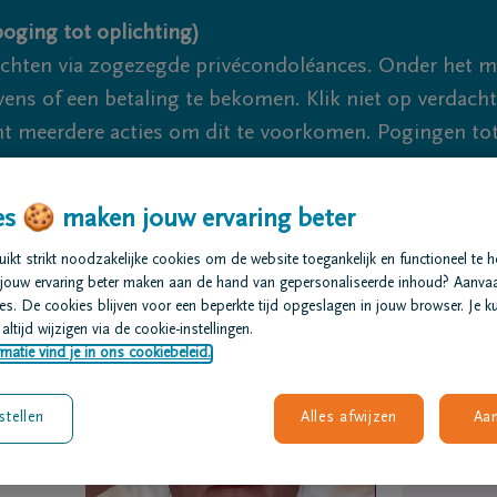
oging tot oplichting)
ichten via zogezegde privécondoléances. Onder het 
s of een betaling te bekomen. Klik niet op verdachte 
 meerdere acties om dit te voorkomen. Pogingen tot 
akzaam.
s 🍪 maken jouw ervaring beter
We zijn er voor je 24u/24
+3
kt strikt noodzakelijke cookies om de website toegankelijk en functioneel te 
jouw ervaring beter maken aan de hand van gepersonaliseerde inhoud? Aanva
t regelen
Overlijdensberichten
Ons uitvaartcentrum
s. De cookies blijven voor een beperkte tijd opgeslagen in jouw browser. Je ku
altijd wijzigen via de cookie-instellingen.
matie vind je in ons cookiebeleid.
stellen
Alles afwijzen
Aa
kx