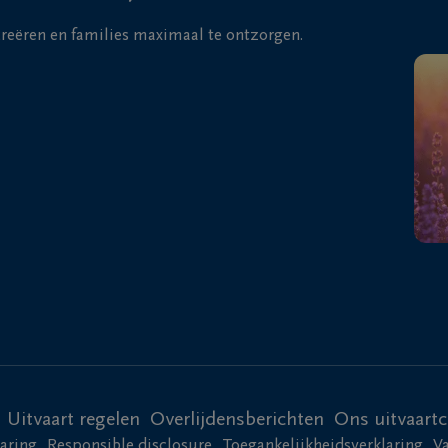
 creëren en families maximaal te ontzorgen.
Uitvaart regelen
Overlijdensberichten
Ons uitvaart
laring
Responsible disclosure
Toegankelijkheidsverklaring
V