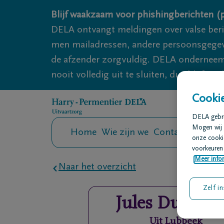
Overslaan en naar inhoud gaan
Blijf waakzaam voor phishingberichten (p
DELA ontvangt meldingen over valse ber
men mailadressen, andere persoonsgegeven
de afzender zorgvuldig. DELA onderneemt
nooit volledig uit te sluiten, dus blijf wa
Cookie
DELA gebrui
Mogen wij 
Home
Wie zijn we
Contact
Uitvaar
onze cookie
voorkeuren 
Meer infor
Naar het overzicht
Zelf in
Jules
Duerinc
Uit
Lubbeek