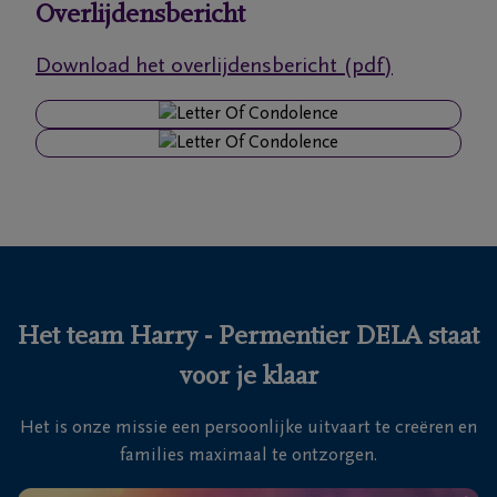
Overlijdensbericht
Ons
Download het overlijdensbericht (pdf)
itvaartcentrum
Veelgestelde
vragen
We
zijn er
voor je
24u/24
Het team Harry - Permentier DELA staat
+32
voor je klaar
16
81
Tienen
Het is onze missie een persoonlijke uitvaart te creëren en
16
families maximaal te ontzorgen.
28