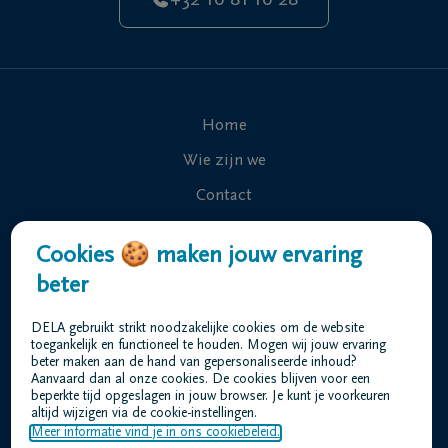
+32 16 81 16 28
Home
Wie zijn we
Contact
Uitvaart regelen
Cookies 🍪 maken jouw ervaring
Overlijdensberichten
beter
Ons uitvaartcentrum
DELA gebruikt strikt noodzakelijke cookies om de website
Veelgestelde vragen
toegankelijk en functioneel te houden. Mogen wij jouw ervaring
beter maken aan de hand van gepersonaliseerde inhoud?
Aanvaard dan al onze cookies. De cookies blijven voor een
beperkte tijd opgeslagen in jouw browser. Je kunt je voorkeuren
Gebruiksvoorwaarden
altijd wijzigen via de cookie-instellingen.
Privacyverklaring
Meer informatie vind je in ons cookiebeleid.