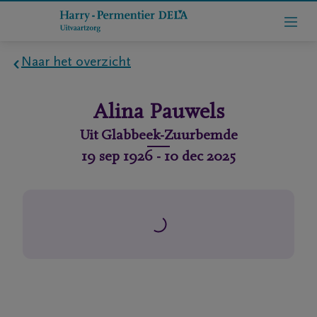
Naar het overzicht
Home
Alina
Pauwels
Wie
Uit
Glabbeek-Zuurbemde
zijn
19 sep 1926
-
10 dec 2025
we
Contact
Uitvaart
regelen
rlijdensberichten