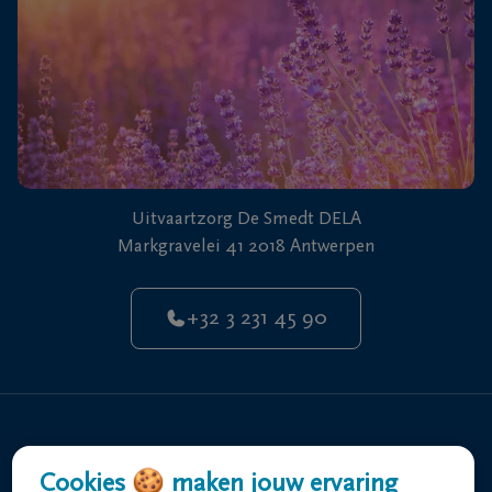
Uitvaartzorg De Smedt DELA
Markgravelei 41 2018 Antwerpen
+32 3 231 45 90
Home
Cookies 🍪 maken jouw ervaring