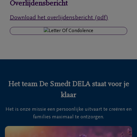
Overlijdensbericht
voor je
24u/24
Download het overlijdensbericht (pdf)
+32
3
231
Antwerpen
45
90
Het team De Smedt DELA staat voor je
klaar
Het is onze missie een persoonlijke uitvaart te creëren en
families maximaal te ontzorgen.