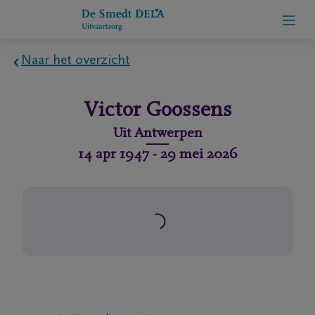
Overslaan en naar inhoud gaan
Naar het overzicht
Home
Victor
Goossens
We
Uit
Antwerpen
zijn
14 apr 1947
-
29 mei 2026
we
Contact
rlijdensberichten
We
zijn er