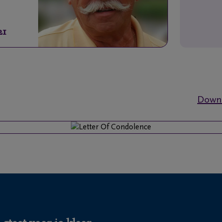
21
Downl