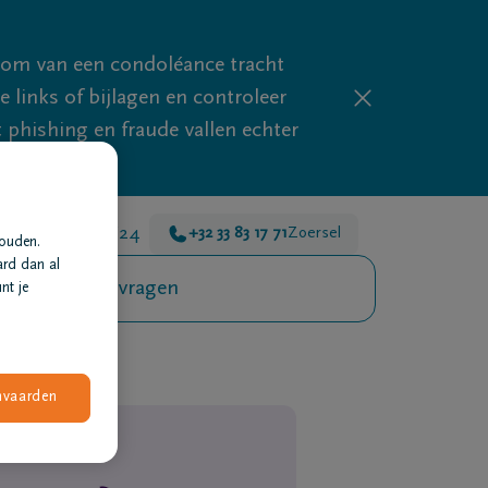
mom van een condoléance tracht
links of bijlagen en controleer
phishing en fraude vallen echter
 er voor je 24u/24
+32 33 83 17 71
Zoersel
houden.
ard dan al
Veelgestelde vragen
nt je
nvaarden