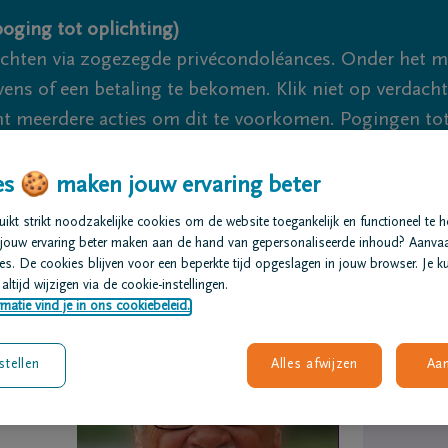
oging tot oplichting)
ichten via zogezegde privécondoléances. Onder het 
s of een betaling te bekomen. Klik niet op verdachte 
 meerdere acties om dit te voorkomen. Pogingen tot 
akzaam.
s 🍪 maken jouw ervaring beter
We zijn
kt strikt noodzakelijke cookies om de website toegankelijk en functioneel te 
jouw ervaring beter maken aan de hand van gepersonaliseerde inhoud? Aanva
t regelen
Overlijdensberichten
Ons uitvaartcentrum
s. De cookies blijven voor een beperkte tijd opgeslagen in jouw browser. Je ku
altijd wijzigen via de cookie-instellingen.
matie vind je in ons cookiebeleid.
stellen
Alles afwijzen
Aa