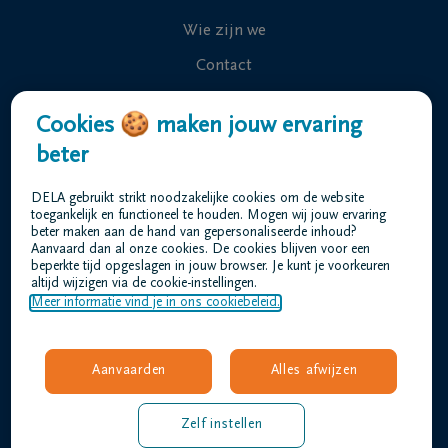
Wie zijn we
Contact
Uitvaart regelen
Cookies 🍪 maken jouw ervaring
Overlijdensberichten
beter
Ons uitvaartcentrum
DELA gebruikt strikt noodzakelijke cookies om de website
Veelgestelde vragen
toegankelijk en functioneel te houden. Mogen wij jouw ervaring
beter maken aan de hand van gepersonaliseerde inhoud?
Aanvaard dan al onze cookies. De cookies blijven voor een
beperkte tijd opgeslagen in jouw browser. Je kunt je voorkeuren
Gebruiksvoorwaarden
altijd wijzigen via de cookie-instellingen.
Privacyverklaring
Meer informatie vind je in ons cookiebeleid.
Responsible disclosure
Toegankelijkheidsverklaring
Aanvaarden
Alles afwijzen
Vacatures
bogaerts@dela.be
Zelf instellen