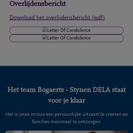
Overlijdensbericht
Ons
Download het overlijdensbericht (pdf)
itvaartcentrum
Veelgestelde
vragen
We
zijn er
voor je
24u/24
Het team Bogaerts - Stynen DELA staat
+32
voor je klaar
33
83
Zoersel
Het is onze missie een persoonlijke uitvaart te creëren en
17
families maximaal te ontzorgen.
71