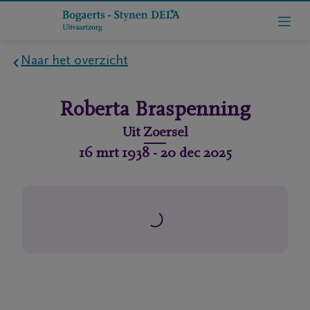
Naar het overzicht
Home
Roberta
Braspenning
Wie
Uit
Zoersel
zijn
16 mrt 1938
-
20 dec 2025
we
Contact
Uitvaart
regelen
rlijdensberichten