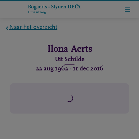
Naar het overzicht
Home
Ilona
Aerts
Wie
Uit
Schilde
zijn
22 aug 1962
-
11 dec 2016
we
Contact
Uitvaart
regelen
rlijdensberichten