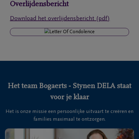
Overlijdensbericht
Ons
Download het overlijdensbericht (pdf)
itvaartcentrum
Veelgestelde
vragen
We
zijn er
voor je
Het team Bogaerts - Stynen DELA staat
24u/24
voor je klaar
+32
33
Het is onze missie een persoonlijke uitvaart te creëren en
83
Zoersel
families maximaal te ontzorgen.
17
71