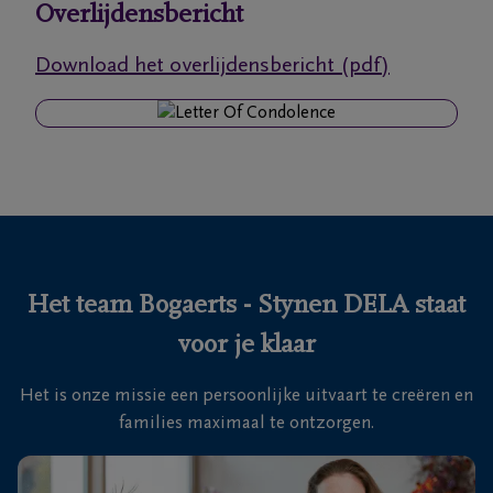
Overlijdensbericht
Ons
Download het overlijdensbericht (pdf)
itvaartcentrum
Veelgestelde
vragen
We
zijn er
voor je
Het team Bogaerts - Stynen DELA staat
24u/24
voor je klaar
+32
33
Het is onze missie een persoonlijke uitvaart te creëren en
83
Zoersel
families maximaal te ontzorgen.
17
71