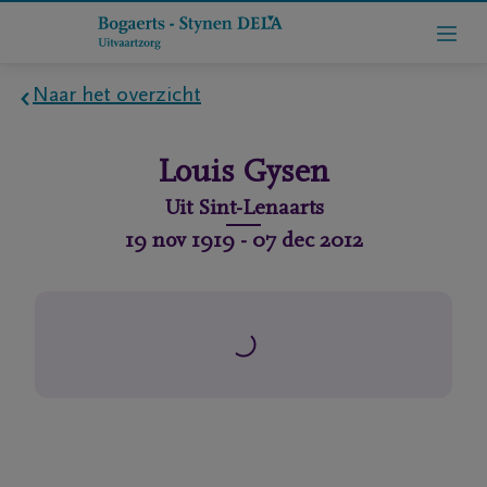
Naar het overzicht
Home
Louis
Gysen
Wie
Uit
Sint-Lenaarts
zijn
19 nov 1919
-
07 dec 2012
we
Contact
Uitvaart
regelen
rlijdensberichten