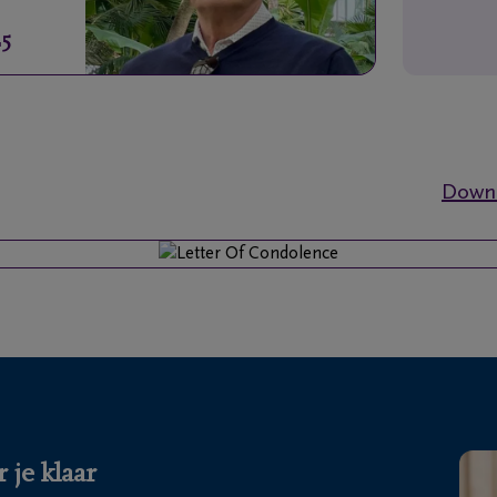
25
Downl
 je klaar