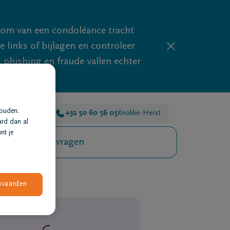
mom van een condoléance tracht
links of bijlagen en controleer
phishing en fraude vallen echter
houden.
or je 24u/24
+32 50 60 56 05
Knokke-Heist
ard dan al
nt je
Veelgestelde vragen
nvaarden