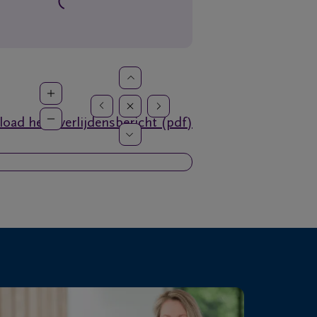
oad het overlijdensbericht (pdf)