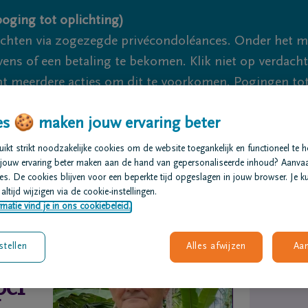
oging tot oplichting)
ichten via zogezegde privécondoléances. Onder het 
s of een betaling te bekomen. Klik niet op verdachte 
 meerdere acties om dit te voorkomen. Pogingen tot 
akzaam.
s 🍪 maken jouw ervaring beter
kt strikt noodzakelijke cookies om de website toegankelijk en functioneel te 
We zijn er vo
jouw ervaring beter maken aan de hand van gepersonaliseerde inhoud? Aanva
s. De cookies blijven voor een beperkte tijd opgeslagen in jouw browser. Je ku
t regelen
Overlijdensberichten
Ons uitvaartcentrum
altijd wijzigen via de cookie-instellingen.
matie vind je in ons cookiebeleid.
stellen
Alles afwijzen
Aa
per