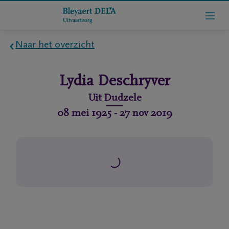
Naar het overzicht
Home
Lydia
Deschryver
Wie
Uit
Dudzele
zijn
08 mei 1925
-
27 nov 2019
we
Contact
Uitvaart
regelen
rlijdensberichten