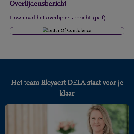
Overlijdensbericht
Ons
Download het overlijdensbericht (pdf)
itvaartcentrum
Veelgestelde
vragen
We
zijn er
voor je
Het team Bleyaert DELA staat voor je
24u/24
klaar
+32
50
Knokke-
60
Heist
56
05