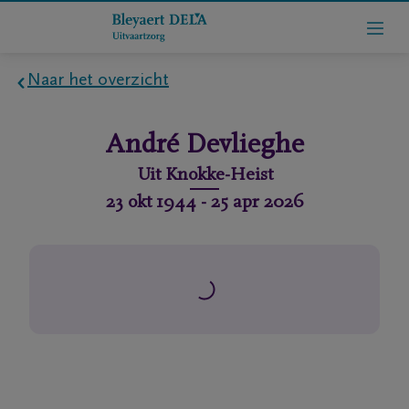
Naar het overzicht
Home
André
Devlieghe
Wie
Uit
Knokke-Heist
zijn
23 okt 1944
-
25 apr 2026
we
Contact
Uitvaart
regelen
rlijdensberichten