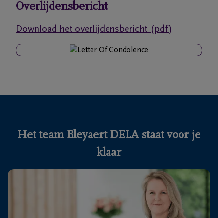
Overlijdensbericht
Ons
Download het overlijdensbericht (pdf)
itvaartcentrum
Veelgestelde
vragen
We
zijn er
voor je
Het team Bleyaert DELA staat voor je
24u/24
klaar
+32
50
Knokke-
60
Heist
56
05