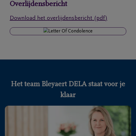
Overlijdensbericht
Ons
Download het overlijdensbericht (pdf)
itvaartcentrum
Veelgestelde
vragen
We
zijn er
voor je
Het team Bleyaert DELA staat voor je
24u/24
klaar
+32
50
Knokke-
60
Heist
56
05