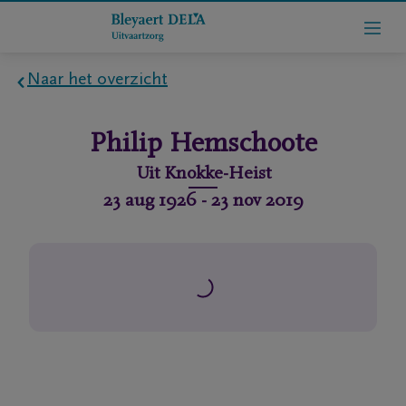
Naar het overzicht
Home
Philip
Hemschoote
Wie
Uit
Knokke-Heist
zijn
23 aug 1926
-
23 nov 2019
we
Contact
Uitvaart
regelen
rlijdensberichten