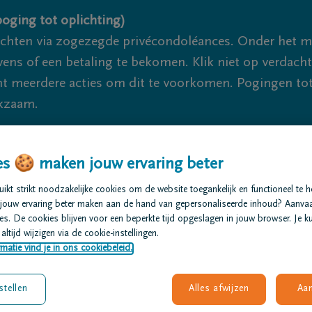
oging tot oplichting)
ichten via zogezegde privécondoléances. Onder het 
s of een betaling te bekomen. Klik niet op verdachte 
 meerdere acties om dit te voorkomen. Pogingen tot 
akzaam.
We zijn er vo
s 🍪 maken jouw ervaring beter
kt strikt noodzakelijke cookies om de website toegankelijk en functioneel te 
t regelen
Overlijdensberichten
Ons uitvaartcentrum
jouw ervaring beter maken aan de hand van gepersonaliseerde inhoud? Aanva
s. De cookies blijven voor een beperkte tijd opgeslagen in jouw browser. Je ku
altijd wijzigen via de cookie-instellingen.
matie vind je in ons cookiebeleid.
nhuyse
stellen
Alles afwijzen
Aa