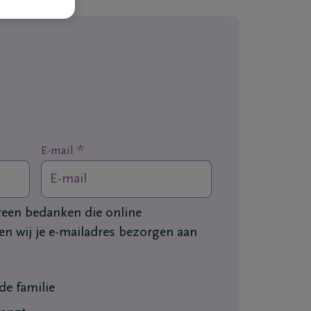
*
E-mail
ereen bedanken die online
n wij je e-mailadres bezorgen aan
e familie