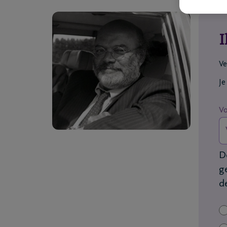
I
Ve
Je
V
D
g
d