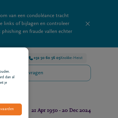
mom van een condoléance tracht
links of bijlagen en controleer
phishing en fraude vallen echter
or je 24u/24
+32 50 60 56 05
Knokke-Heist
houden.
Veelgestelde vragen
ard dan al
nt je
nvaarden
21 Apr 1950
-
20 Dec 2024