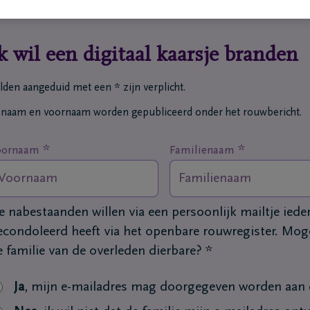
k wil een digitaal kaarsje branden
lden aangeduid met een * zijn verplicht.
 naam en voornaam worden gepubliceerd onder het rouwbericht.
*
*
oornaam
Familienaam
e nabestaanden willen via een persoonlijk mailtje ied
econdoleerd heeft via het openbare rouwregister. Moge
e familie van de overleden dierbare?
*
Ja
, mijn e-mailadres mag doorgegeven worden aan d