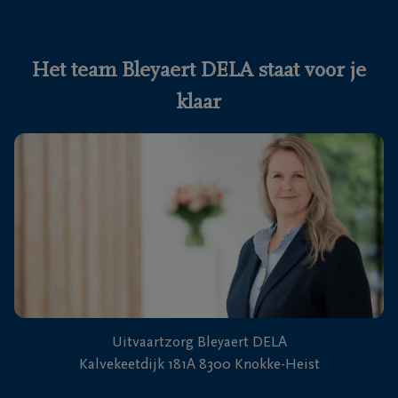
Ons
itvaartcentrum
Het team Bleyaert DELA staat voor je
klaar
Veelgestelde
vragen
We
zijn er
voor je
24u/24
+32
50
Knokke-
60
Uitvaartzorg Bleyaert DELA
Heist
56
Kalvekeetdijk 181A 8300 Knokke-Heist
05