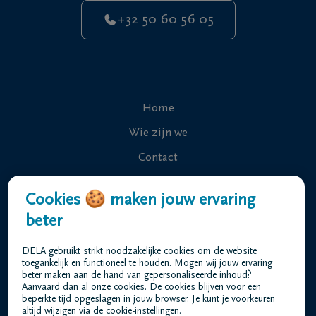
+32 50 60 56 05
Home
Wie zijn we
Contact
Uitvaart regelen
Cookies 🍪 maken jouw ervaring
Overlijdensberichten
beter
Ons uitvaartcentrum
DELA gebruikt strikt noodzakelijke cookies om de website
Veelgestelde vragen
toegankelijk en functioneel te houden. Mogen wij jouw ervaring
beter maken aan de hand van gepersonaliseerde inhoud?
Aanvaard dan al onze cookies. De cookies blijven voor een
beperkte tijd opgeslagen in jouw browser. Je kunt je voorkeuren
Gebruiksvoorwaarden
altijd wijzigen via de cookie-instellingen.