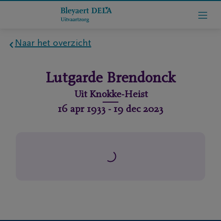
Naar het overzicht
Home
Lutgarde
Brendonck
Wie
Uit
Knokke-Heist
zijn
16 apr 1933
-
19 dec 2023
we
Contact
Uitvaart
regelen
rlijdensberichten