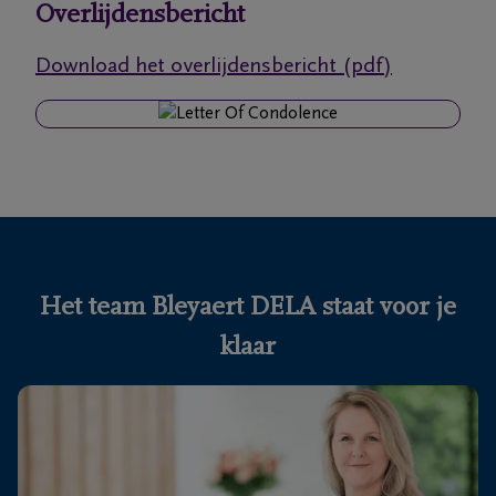
Overlijdensbericht
Ons
Download het overlijdensbericht (pdf)
itvaartcentrum
Veelgestelde
vragen
We
zijn er
voor je
Het team Bleyaert DELA staat voor je
24u/24
klaar
+32
50
Knokke-
60
Heist
56
05