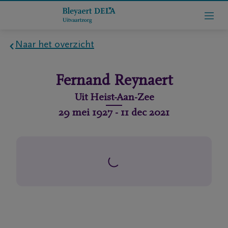
Naar het overzicht
Home
Fernand
Reynaert
Wie
Uit
Heist-Aan-Zee
zijn
29 mei 1927
-
11 dec 2021
we
Contact
Uitvaart
regelen
rlijdensberichten