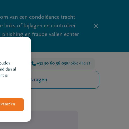
mom van een condoléance tracht
links of bijlagen en controleer
phishing en fraude vallen echter
or je 24u/24
+32 50 60 56 05
Knokke-Heist
houden.
ard dan al
nt je
Veelgestelde vragen
nvaarden