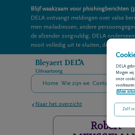
Overslaan en naar inhoud gaan
Blijf waakzaam voor phishingberichten (p
DELA ontvangt meldingen over valse ber
men mailadressen, andere persoonsgegeven
de afzender zorgvuldig. DELA onderneemt
nooit volledig uit te sluiten, dus blijf wa
Cookie
DELA gebrui
Mogen wij 
onze cookie
Home
Wie zijn we
Contact
Uitvaar
voorkeuren 
Meer infor
Naar het overzicht
Zelf in
Robert