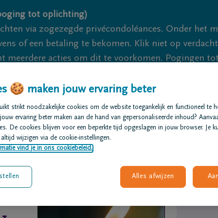
oging tot oplichting)
ichten via zogezegde privécondoléances. Onder het 
s of een betaling te bekomen. Klik niet op verdachte 
 meerdere acties om dit te voorkomen. Pogingen tot 
akzaam.
s 🍪 maken jouw ervaring beter
We zijn er vo
kt strikt noodzakelijke cookies om de website toegankelijk en functioneel te 
jouw ervaring beter maken aan de hand van gepersonaliseerde inhoud? Aanva
s. De cookies blijven voor een beperkte tijd opgeslagen in jouw browser. Je ku
t regelen
Overlijdensberichten
Ons uitvaartcentrum
altijd wijzigen via de cookie-instellingen.
matie vind je in ons cookiebeleid.
stellen
Alles afwijzen
Aa