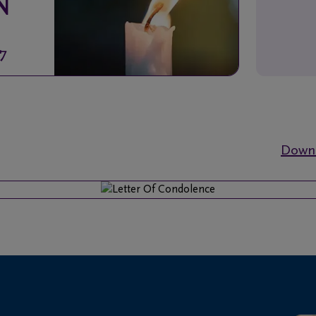
N
7
Downl