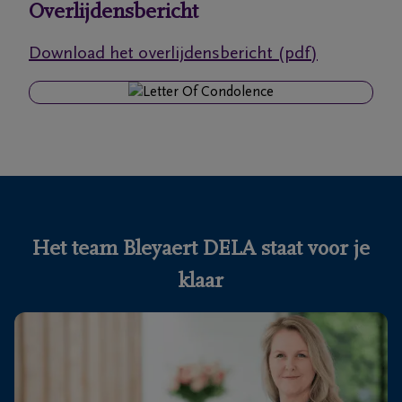
Overlijdensbericht
Ons
Download het overlijdensbericht (pdf)
itvaartcentrum
Veelgestelde
vragen
We
zijn er
voor je
Het team Bleyaert DELA staat voor je
24u/24
klaar
+32
50
Knokke-
60
Heist
56
05