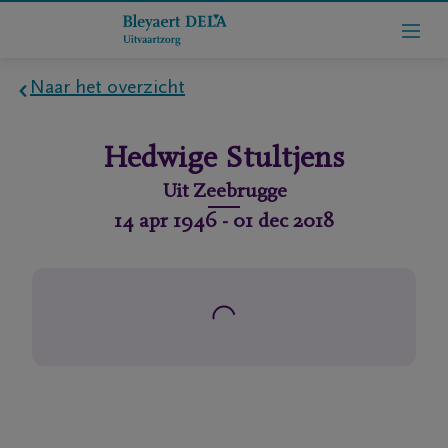
Naar het overzicht
Home
Hedwige
Stultjens
Wie
Uit
Zeebrugge
zijn
14 apr 1946
-
01 dec 2018
we
Contact
Uitvaart
regelen
rlijdensberichten