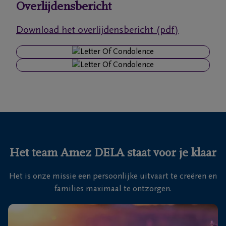
Overlijdensbericht
Ons
Download het overlijdensbericht (pdf)
itvaartcentrum
Veelgestelde
vragen
We
zijn er
voor je
24u/24
Het team Amez DELA staat voor je klaar
+32
Het is onze missie een persoonlijke uitvaart te creëren en
56
60
Waregem
families maximaal te ontzorgen.
30
00