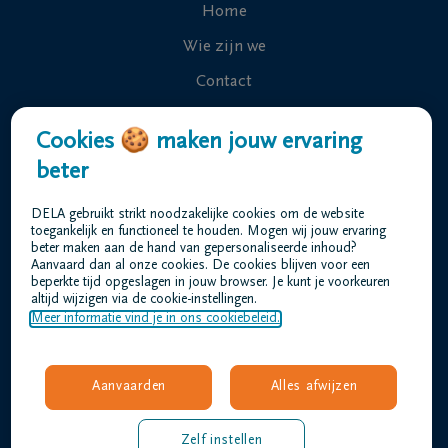
Home
Wie zijn we
Contact
Uitvaart regelen
Cookies 🍪 maken jouw ervaring
Overlijdensberichten
beter
Ons uitvaartcentrum
DELA gebruikt strikt noodzakelijke cookies om de website
Veelgestelde vragen
toegankelijk en functioneel te houden. Mogen wij jouw ervaring
beter maken aan de hand van gepersonaliseerde inhoud?
Aanvaard dan al onze cookies. De cookies blijven voor een
beperkte tijd opgeslagen in jouw browser. Je kunt je voorkeuren
Gebruiksvoorwaarden
altijd wijzigen via de cookie-instellingen.
Privacyverklaring
Meer informatie vind je in ons cookiebeleid.
Responsible disclosure
Toegankelijkheidsverklaring
Aanvaarden
Alles afwijzen
Vacatures
amez@dela.be
Zelf instellen