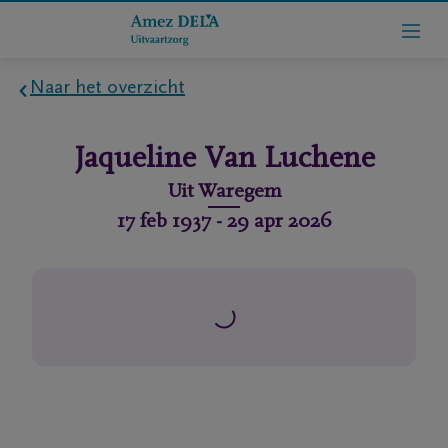
Naar het overzicht
Home
Jaqueline
Van Luchene
Wie
Uit
Waregem
zijn
17 feb 1937
-
29 apr 2026
we
Contact
Uitvaart
regelen
rlijdensberichten