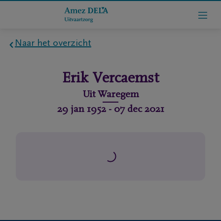
Naar het overzicht
Home
Erik
Vercaemst
Wie
Uit
Waregem
zijn
29 jan 1952
-
07 dec 2021
we
Contact
Uitvaart
regelen
rlijdensberichten