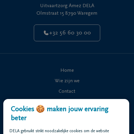
Uitvaartzorg Amez DELA
Olmstraat 15 8790 Waregem
+32 56 60 30 00
Home
Wie zijn we
Contact
Uitvaart regelen
Cookies 🍪 maken jouw ervaring
Overlijdensberichten
beter
Ons uitvaartcentrum
DELA gebruikt strikt noodzakelijke cookies om de website
Veelgestelde vragen