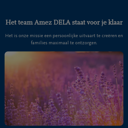
Ons
itvaartcentrum
Het team Amez DELA staat voor je klaar
Veelgestelde
Het is onze missie een persoonlijke uitvaart te creëren en
vragen
families maximaal te ontzorgen.
We
zijn er
voor je
24u/24
+32
56
60
Waregem
30
00