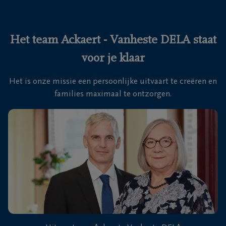
Ons
itvaartcentrum
Het team Ackaert - Vanheste DELA staat
voor je klaar
Veelgestelde
vragen
Het is onze missie een persoonlijke uitvaart te creëren en
families maximaal te ontzorgen.
We
zijn er
voor je
24u/24
050
Brugge
31
(St-
09
Pieters)
19