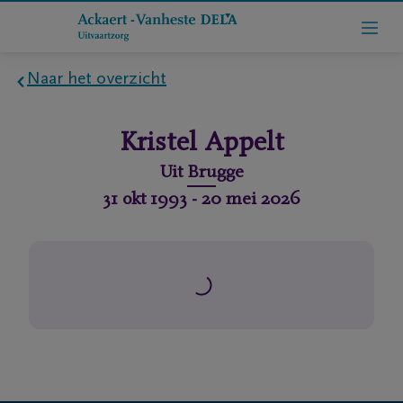
Naar het overzicht
Home
Kristel
Appelt
Wie
Uit
Brugge
zijn
31 okt 1993
-
20 mei 2026
we
Contact
Uitvaart
regelen
rlijdensberichten