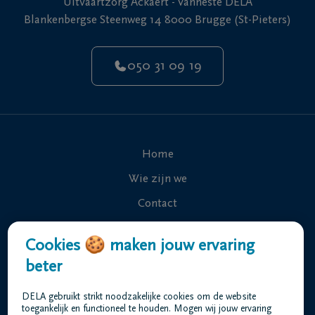
Uitvaartzorg Ackaert - Vanheste DELA
Blankenbergse Steenweg 14 8000 Brugge (St-Pieters)
050 31 09 19
Home
Wie zijn we
Contact
Uitvaart regelen
Cookies 🍪 maken jouw ervaring
Overlijdensberichten
beter
Ons uitvaartcentrum
DELA gebruikt strikt noodzakelijke cookies om de website
Veelgestelde vragen
toegankelijk en functioneel te houden. Mogen wij jouw ervaring