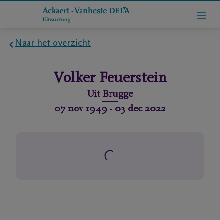
Naar het overzicht
Home
Volker
Feuerstein
Wie
Uit
Brugge
zijn
07 nov 1949
-
03 dec 2022
we
Contact
Uitvaart
regelen
rlijdensberichten