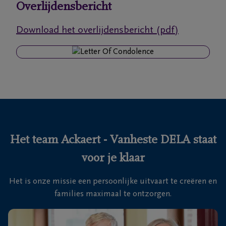
Overlijdensbericht
Ons
Download het overlijdensbericht (pdf)
itvaartcentrum
Veelgestelde
vragen
We
zijn er
voor je
Het team Ackaert - Vanheste DELA staat
24u/24
voor je klaar
050
Brugge
31
Het is onze missie een persoonlijke uitvaart te creëren en
(St-
09
families maximaal te ontzorgen.
Pieters)
19