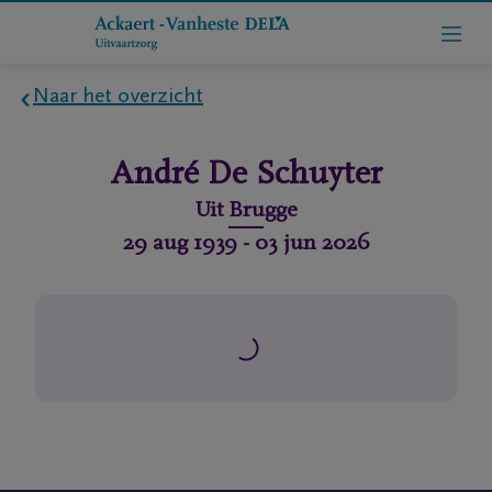
Naar het overzicht
Home
André
De Schuyter
Wie
Uit
Brugge
zijn
29 aug 1939
-
03 jun 2026
we
Contact
Uitvaart
regelen
rlijdensberichten