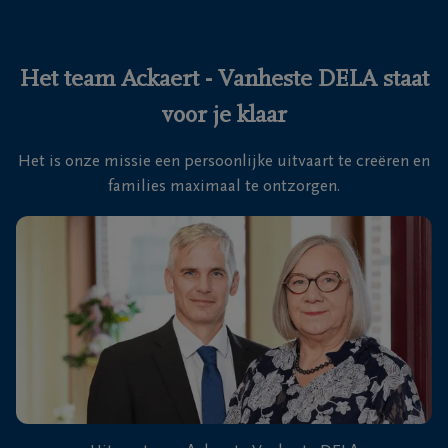
Ons
itvaartcentrum
Het team Ackaert - Vanheste DELA staat
voor je klaar
Veelgestelde
vragen
Het is onze missie een persoonlijke uitvaart te creëren en
families maximaal te ontzorgen.
We
zijn er
voor je
24u/24
050
Brugge
31
(St-
09
Pieters)
19