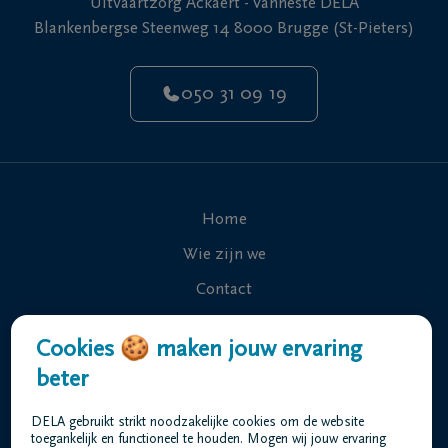
Uitvaartzorg Ackaert - Vanheste DELA
Blankenbergse Steenweg 14 8000 Brugge (St-Pieters)
050 31 09 19
Home
Wie zijn we
Contact
Uitvaart regelen
Cookies 🍪 maken jouw ervaring
Overlijdensberichten
beter
Ons uitvaartcentrum
DELA gebruikt strikt noodzakelijke cookies om de website
Veelgestelde vragen
toegankelijk en functioneel te houden. Mogen wij jouw ervaring