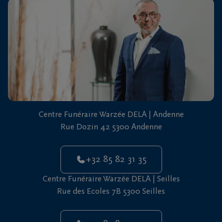
vous
24h/24
+32
85
82
Andenne
31
35
+32
Centre Funéraire Warzée DELA | Andenne
85
Rue Dozin 42 5300 Andenne
82
Seilles
31
35
+32 85 82 31 35
Centre Funéraire Warzée DELA | Seilles
Rue des Ecoles 7B 5300 Seilles