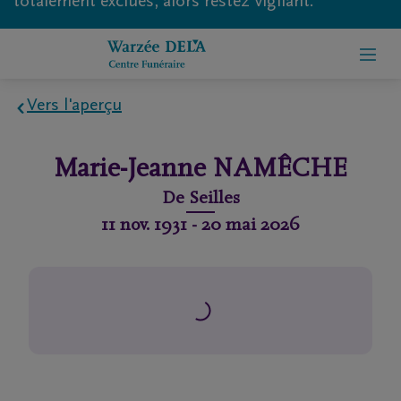
totalement exclues, alors restez vigilant.
Vers l'aperçu
Home
Marie-Jeanne
NAMÊCHE
À
De
Seilles
propos
11 nov. 1931
-
20 mai 2026
de
nous
Contact
Organiser
des