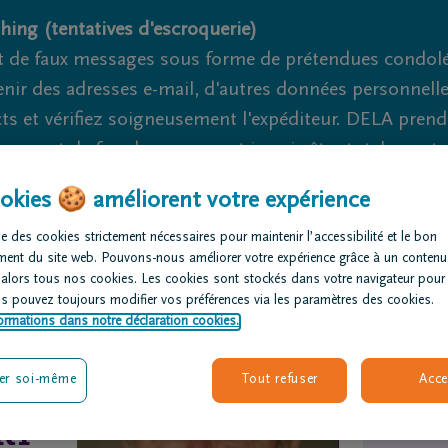
hing (tentatives d'escroquerie)
 de faux messages sous forme de prétendues condoléa
nir des adresses e-mail, d'autres données personnell
cts et vérifiez soigneusement l'expéditeur. DELA pren
nage et de fraude ne peuvent jamais être totalement ex
okies 🍪 améliorent votre expérience
Nous sommes là pour vous 24h/24
+32 84 46 62 11
Marc
e des cookies strictement nécessaires pour maintenir l’accessibilité et le bon
ment du site web. Pouvons-nous améliorer votre expérience grâce à un contenu
rganiser des
Avis de
Nos centres
 alors tous nos cookies. Les cookies sont stockés dans votre navigateur pour
nérailles
décès
funéraires
us pouvez toujours modifier vos préférences via les paramètres des cookies.
ormations dans notre déclaration cookies.
er soi-même
Tout refuser
Acce
RY