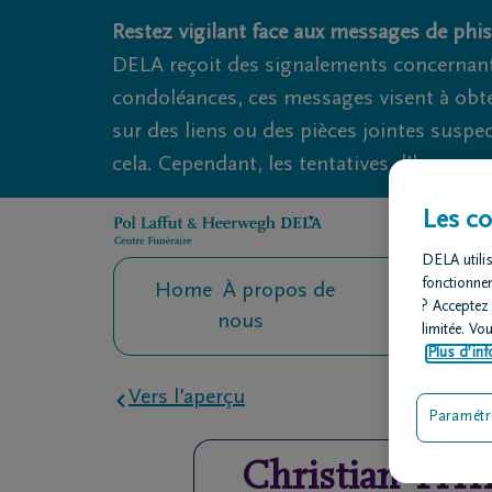
Obituaries.breadcrumbs.SkipLink
Restez vigilant face aux messages de phis
DELA reçoit des signalements concernant
condoléances, ces messages visent à obte
sur des liens ou des pièces jointes suspe
cela. Cependant, les tentatives d'hameçon
Les co
DELA utilis
fonctionne
Home
À propos de
Contact
O
? Acceptez
nous
fu
limitée. Vo
Plus d’inf
Vers l'aperçu
Paramétr
Christian
THI