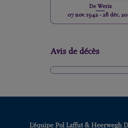
De
Weris
07 nov. 1942
-
28 déc. 2
Avis de décès
L'équipe Pol Laffut & Heerwegh DE