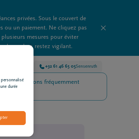
nces privées. Sous le couvert de
es ou un paiement. Ne cliquez pas
d plusieurs mesures pour éviter
clues, alors restez vigilant.
he-en-Famenne
+32 61 46 65 05
Sensenruth
 personnalisé
Questions fréquemment
 une durée
posées
pter