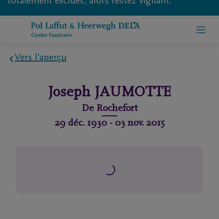
totalement exclues, alors restez vigilant.
Vers l'aperçu
Home
Joseph
JAUMOTTE
À
De
Rochefort
propos
29 déc. 1930
-
03 nov. 2015
de
nous
Contact
Organiser
des