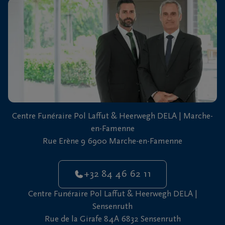
vous
24h/24
+32
84
Marche-
46
en-
62
Famenne
11
+32
Centre Funéraire Pol Laffut & Heerwegh DELA | Marche-
61
en-Famenne
46
Sensenruth
Rue Erène 9 6900 Marche-en-Famenne
65
05
+32 84 46 62 11
Centre Funéraire Pol Laffut & Heerwegh DELA |
Sensenruth
Rue de la Girafe 84A 6832 Sensenruth