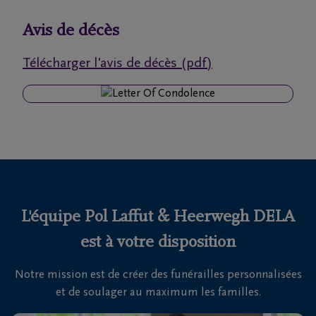
funérailles
Avis de décès
Avis
Télécharger l'avis de décès (pdf)
de
décès
Nos
centres
funéraires
Questions
fréquemment
L'équipe Pol Laffut & Heerwegh DELA
posées
est à votre disposition
Notre mission est de créer des funérailles personnalisées
Nous
et de soulager au maximum les familles.
sommes
là pour