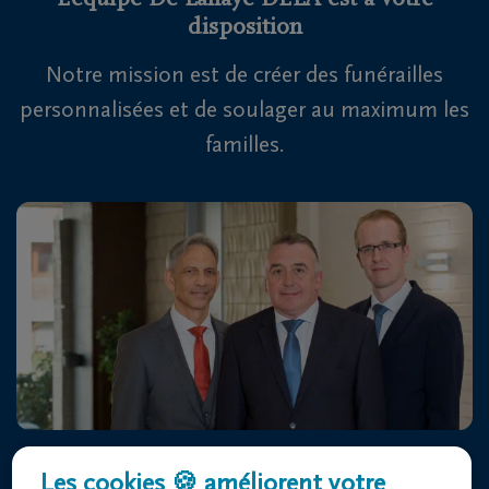
L'équipe De Lahaye DELA est à votre
disposition
Notre mission est de créer des funérailles
personnalisées et de soulager au maximum les
familles.
Centre Funéraire De Lahaye DELA
Les cookies 🍪 améliorent votre