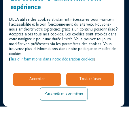
Rue Surlet 24-26 4020 Liège
expérience
+32 4 343 23 85
DELA utilise des cookies strictement nécessaires pour maintenir
l’accessibilité et le bon fonctionnement du site web. Pouvons-
nous améliorer votre expérience grâce à un contenu personnalisé ?
Acceptez alors tous nos cookies. Les cookies sont stockés dans
votre navigateur pour une durée limitée. Vous pouvez toujours
modifier vos préférences via les paramètres des cookies. Vous
trouverez plus d’informations dans notre politique en matière de
Home
cookies.
Plus d’informations dans notre déclaration cookies.
À propos de nous
Contact
Organiser des funérailles
Accepter
Tout refuser
Avis de décès
Notre centre funéraire
Paramétrer soi-même
Questions fréquemment posées
Conditions d'utilisation
Déclaration relative à la vie privée
Responsible disclosure