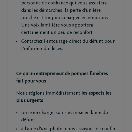
4
personne de confiance qui vous assistera
343
dans les démarches : la perte d’un être
23
proche est toujours chargée en émotions.
85
Une voix familière vous apportera
Liège
certainement un peu de réconfort.
Contactez l’entourage direct du défunt pour
l’informer du décès.
Ce qu’un entrepreneur de pompes funèbres
fait pour vous
Nous réglons immédiatement
les aspects les
plus urgents
:
prise en charge, soins et mise en bière du
défunt
à l’aide d’une photo, nous essayons de coiffer