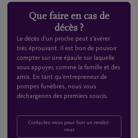
Que faire en cas de
Home
décès ?
À
Le décès d’un proche peut s’avérer
propos
très éprouvant. Il est bon de pouvoir
de
compter sur une épaule sur laquelle
nous
vous appuyer, comme la famille et des
amis. En tant qu’entrepreneur de
Contact
pompes funèbres, nous vous
déchargeons des premiers soucis.
Organiser
des
funérailles
Contactez-nous pour fixer un rendez-
vous
Avis