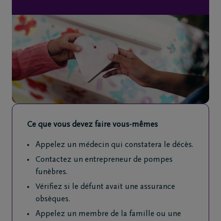
de
décès
Notre
centre
funéraire
Questions
fréquemment
Ce que vous devez faire vous-mêmes
posées
Appelez un médecin qui constatera le décès.
Assistance
Contactez un entrepreneur de pompes
en cas de
funèbres.
décès
Vérifiez si le défunt avait une assurance
24h/24
obsèques.
+32
Appelez un membre de la famille ou une