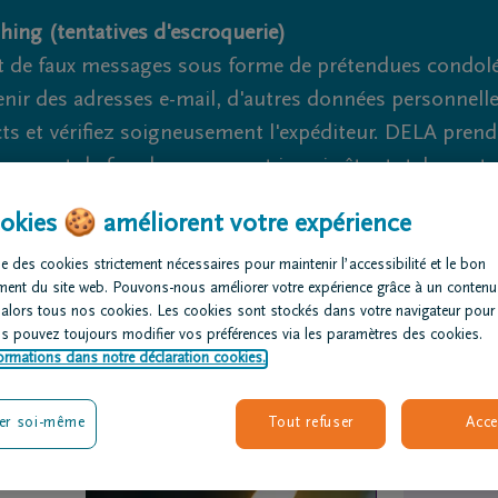
hing (tentatives d'escroquerie)
 de faux messages sous forme de prétendues condoléa
nir des adresses e-mail, d'autres données personnell
cts et vérifiez soigneusement l'expéditeur. DELA pren
nage et de fraude ne peuvent jamais être totalement ex
okies 🍪 améliorent votre expérience
Nous sommes là pour vous 24h/24
+32 71 31 36 62
Cour
e des cookies strictement nécessaires pour maintenir l’accessibilité et le bon
ment du site web. Pouvons-nous améliorer votre expérience grâce à un contenu
rganiser des
Avis de
Nos centres
 alors tous nos cookies. Les cookies sont stockés dans votre navigateur pour
nérailles
décès
funéraires
us pouvez toujours modifier vos préférences via les paramètres des cookies.
ormations dans notre déclaration cookies.
er soi-même
Tout refuser
Acce