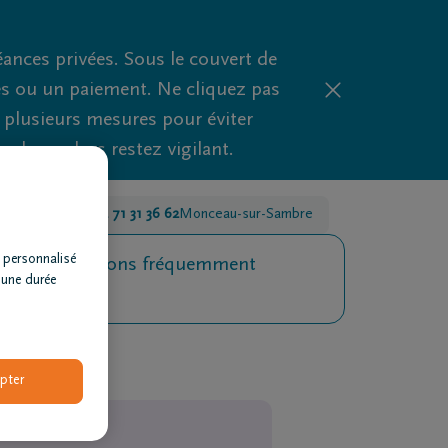
nces privées. Sous le couvert de
es ou un paiement. Ne cliquez pas
d plusieurs mesures pour éviter
clues, alors restez vigilant.
celles
+32 71 31 36 62
Monceau-sur-Sambre
 personnalisé
Questions fréquemment
 une durée
posées
pter