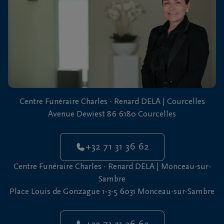
vous
24h/24
+32
71
31
Courcelles
36
62
Centre Funéraire Charles - Renard DELA | Courcelles
+32
Avenue Dewiest 86 6180 Courcelles
71
Monceau-
31
sur-
+32 71 31 36 62
36
Sambre
62
Centre Funéraire Charles - Renard DELA | Monceau-sur-
Sambre
Place Louis de Gonzague 1-3-5 6031 Monceau-sur-Sambre