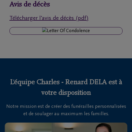
funérailles
Avis de décès
Télécharger l'avis de décès (pdf)
Avis
de
décès
Nos
centres
funéraires
L'équipe Charles - Renard DELA est à
Questions
fréquemment
votre disposition
posées
Notre mission est de créer des funérailles personnalisées
et de soulager au maximum les familles.
Nous
sommes
là pour