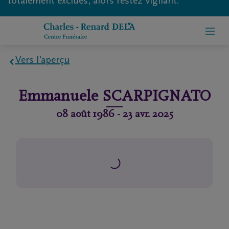
totalement exclues, alors restez vigilant.
Vers l'aperçu
Home
Emmanuele
SCARPIGNATO
À
08 août 1986
-
23 avr. 2025
propos
de
nous
Contact
Organiser
des