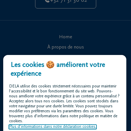
+32 71 31 36 62
Home
À propos de nous
Contact
Les cookies 🍪 améliorent votre
Organiser des funérailles
expérience
Avis de décès
DELA utilise des cookies strictement nécessaires pour maintenir
Nos centres funéraires
l’accessibilité et le bon fonctionnement du site web. Pouvons-
nous améliorer votre expérience grâce à un contenu personnalisé ?
Questions fréquemment posées
Acceptez alors tous nos cookies. Les cookies sont stockés dans
votre navigateur pour une durée limitée. Vous pouvez toujours
modifier vos préférences via les paramètres des cookies. Vous
trouverez plus d’informations dans notre politique en matière de
Conditions d'utilisation
cookies.
Déclaration relative à la vie privée
Plus d’informations dans notre déclaration cookies.