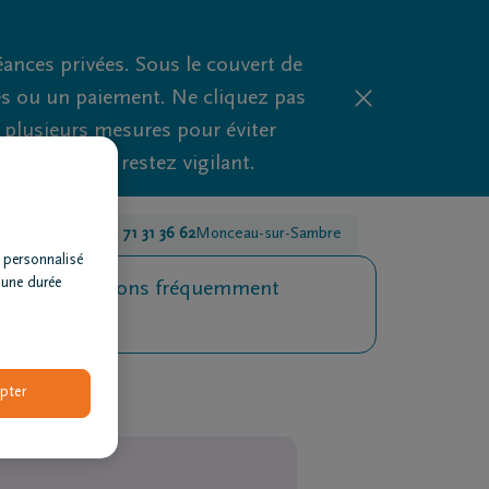
nces privées. Sous le couvert de
es ou un paiement. Ne cliquez pas
d plusieurs mesures pour éviter
clues, alors restez vigilant.
celles
+32 71 31 36 62
Monceau-sur-Sambre
 personnalisé
 une durée
Questions fréquemment
posées
pter