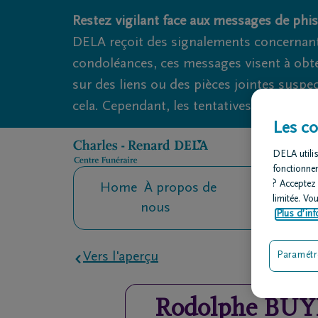
Obituaries.breadcrumbs.SkipLink
Restez vigilant face aux messages de phis
DELA reçoit des signalements concernant
condoléances, ces messages visent à obte
sur des liens ou des pièces jointes suspe
cela. Cependant, les tentatives d'hameçon
Les co
DELA utilis
fonctionne
? Acceptez
Home
À propos de
Contact
O
limitée. Vo
nous
fu
Plus d’inf
Vers l'aperçu
Paramétr
Rodolphe
BUY