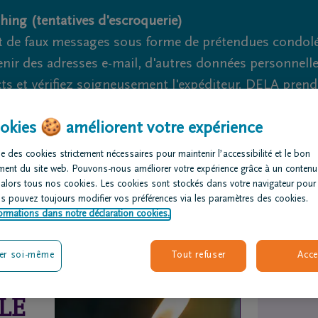
hing (tentatives d'escroquerie)
 de faux messages sous forme de prétendues condoléa
nir des adresses e-mail, d'autres données personnell
cts et vérifiez soigneusement l'expéditeur. DELA pren
nage et de fraude ne peuvent jamais être totalement ex
okies 🍪 améliorent votre expérience
Nous sommes là pour vous 24h/24
+32 71 31 36 62
Cour
e des cookies strictement nécessaires pour maintenir l’accessibilité et le bon
ment du site web. Pouvons-nous améliorer votre expérience grâce à un contenu
 alors tous nos cookies. Les cookies sont stockés dans votre navigateur pour
rganiser des
Avis de
Nos centres
us pouvez toujours modifier vos préférences via les paramètres des cookies.
nérailles
décès
funéraires
ormations dans notre déclaration cookies.
er soi-même
Tout refuser
Acce
LE